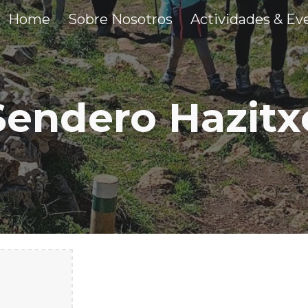
Home
Sobre Nosotros
Actividades & Ev
ip to main content
Skip to navigat
Sendero Hazitx