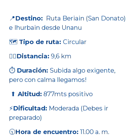
📍
Destino:
Ruta Beriain (San Donato)
e Ihurbain desde Unanu
🗺
Tipo de ruta:
Circular
🚶‍♂
Distancia:
9,6
km
⏱
Duración:
Subida algo exigente,
pero con calma llegamos!
⬆
Altitud:
877mts positivo
⚡
Dificultad:
Moderada (Debes ir
preparado)
🕥
Hora de encuentro:
1
1.00
a. m.